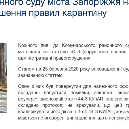
ного суду міста Запоріжжя н
ушення правил карантину
Кожного дня, до Комунарського районного су
матеріали за статтею 44-3 (порушення правил
адміністративні правопорушення.
Станом на 25 березня 2020 року впровадженні суд
зазначеною статтею.
Один з них був повернутий для належного оформ
складанні допустили помилки, зокрема: вказ
всупереч диспозиції статті 44-3 КУпАП; невірно 
складено протокол; не врахували, що цей г
кваліфікували його дії за ч. 1 ст. 44-3 КУпАП, хоча 
маються не оговорені виправлення, що є неприпу