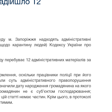
адійшло 12
ду м. Запоріжжя надходять адміністративні
 щодо карантину людей) Кодексу України про
у перебуває 12 адміністративних матеріалів за
лення, оскільки працівники поліції при його
али суть адміністративного правопорушення
зазначили дату народження громадянина на якого
ромадянин не є суб’єктом господарювання;
у цій статті немає частин. Крім цього, в протоколі
стимим.