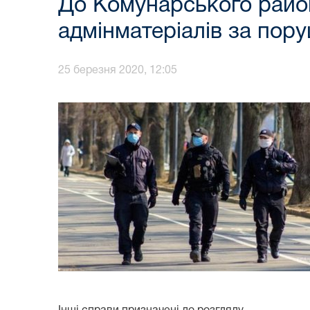
До Комунарського район
адмінматеріалів за пор
25 березня 2020, 12:05