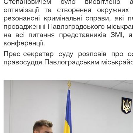
Степановичем було висвітлено а
оптимізації та створення окружних 
резонансні кримінальні справи, які 
провадженні Павлоградського міськрай
на всі питання представників ЗМІ, я
конференції.
Прес-секретар суду розповів про ос
правосуддя Павлоградським міськрай