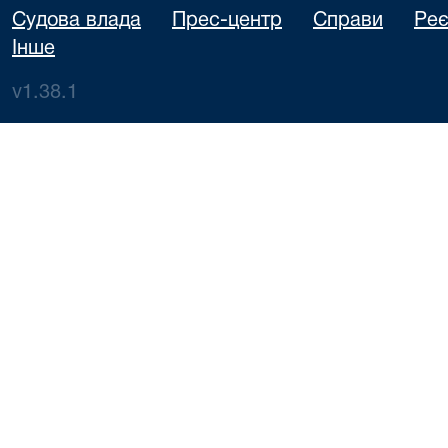
Судова влада
Прес-центр
Справи
Реє
Інше
v1.38.1