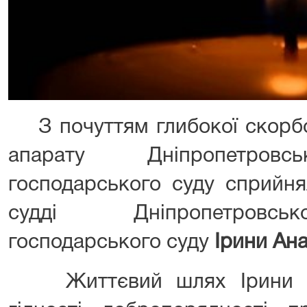
З почуттям глибокої скорбот
апарату Дніпропетровсь
господарського суду сприйня
судді Дніпропетровськ
господарського суду
Ірини Ана
Життєвий шлях Ірини Ан