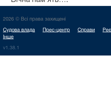
Вічна пам'ять….
2026 © Всі права захищені
Судова влада
Прес-центр
Справи
Реє
Інше
v1.38.1