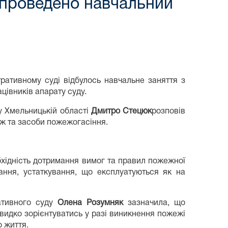
 проведено навчальний
ративному суді відбулось навчальне заняття з
цівників апарату суду.
у Хмельницькій області
Дмитро Стецюк
розповів
еж та засоби пожежогасіння.
бхідність дотримання вимог та правил пожежної
ання, устаткування, що експлуатуються як на
тивного суду
Олена Розумняк
зазначила, що
видко зорієнтуватись у разі виникнення пожежі
о життя.