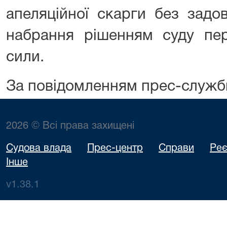
апеляційної скарги без задо
набрання рішенням суду перш
сили.
За повідомленням прес-служб
2026 © Всі права захищені
Судова влада
Прес-центр
Справи
Реє
Інше
v1.38.1