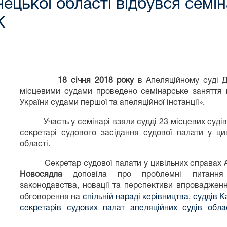
ецької області відбувся семі
К
18 січня 2018 року
в Апеляційному суді Д
місцевими судами проведено семінарське заняття
України судами першої та апеляційної інстанції».
Участь у семінарі взяли судді 23 місцевих судів Д
секретарі судового засідання судової палати у ци
області.
Секретар судової палати у цивільних справах Ап
Новосядла
доповіла про проблемні питання з
законодавства, новації та перспективи впроваджен
обговорення на
спільній нараді керівництва, суддів К
секретарів судових палат апеляційних судів обл