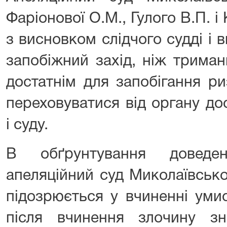
Фаріонової О.М., Гулого В.П. і
з висновком слідчого судді і 
запобіжний захід, ніж триман
достатнім для запобігання р
переховуватися від органу до
і суду.
В обґрунтування доведен
апеляційний суд Миколаївсько
підозрюється у вчиненні уми
після вчинення злочину з