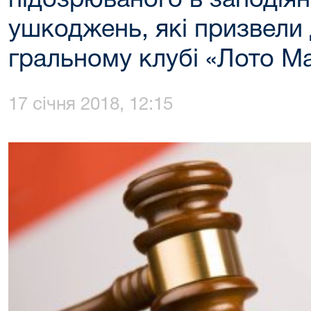
підозрюваного в заподіян
ушкоджень, які призвели 
гральному клубі «Лото М
17 січня 2018, 12:15