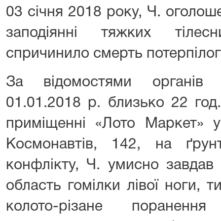
03 січня 2018 року, Ч. оголо
заподіянні тяжких тіле
спричинило смерть потерпілог
За відомостями органів д
01.01.2018 р. близько 22 год
приміщенні «Лото Маркет» у
Космонавтів, 142, на ґрун
конфлікту, Ч. умисно завдав
область гомілки лівої ноги,
колото-різане пораненн