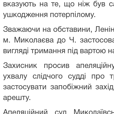
вказують на те, що ніж був са
ушкодження потерпілому.
Зважаючи на обставини, Лені
м. Миколаєва до Ч. застосов
вигляді тримання під вартою н
Захисник просив апеляційну
ухвалу слідчого судді про 
застосувати запобіжний захі
арешту.
Апеляційний суд Миколаївсь