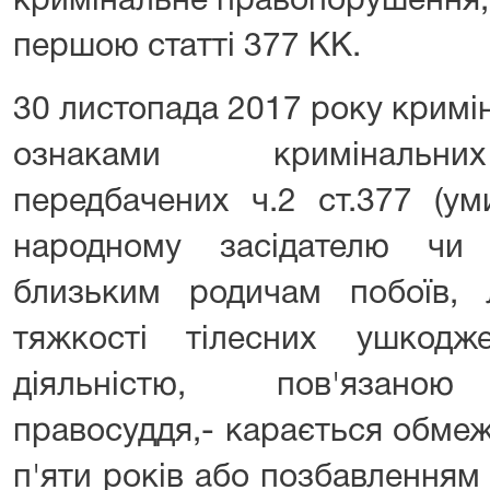
кримінальне правопорушення,
першою статті 377 КК.
30 листопада 2017 року кримі
ознаками кримінальни
передбачених ч.2 ст.377 (ум
народному засідателю чи
близьким родичам побоїв, 
тяжкості тілесних ушкод
діяльністю, пов'язано
правосуддя,- карається обмеж
п'яти років або позбавленням