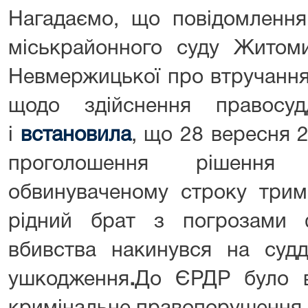
Нагадаємо, що повідомлення
міськрайонного суду Житоми
Невмержицької про втручання у
щодо здійснення правосу
і
встановила
, що 28 вересня 2
проголошення рішення
обвинуваченому строку трим
рідний брат з погрозами 
вбивства накинувся на судд
ушкодження
.
До ЄРДР було в