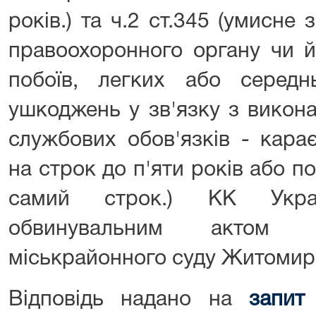
років.) та ч.2 ст.345 (умисне 
правоохоронного органу чи 
побоїв, легких або середнь
ушкоджень у зв'язку з викон
службових обов'язків - кара
на строк до п'яти років або п
самий строк.) КК Укра
обвинувальним актом д
міськрайонного суду Житомирс
Відповідь надано на
запит