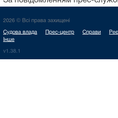
За повідомленням прес-служб
2026 © Всі права захищені
Судова влада
Прес-центр
Справи
Реє
Інше
v1.38.1