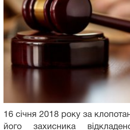
16 січня
201
8
року за клопота
його захисника
відкладено