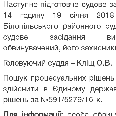
Наступне підготовче судове з
14
годину 1
9
січня 2018
Білопільського районного су
судове засідання вик
обвинувачений, його захисник
Головуючий суддя – Кліщ О.В.
Пошук процесуальних рішень 
здійснити в Єдиному держав
рішень за №591/5279/16-к.
Для інформації:
особа обвин