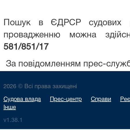
Пошук в ЄДРСР судових р
провадженню можна здій
581/851/17
За повідомленням прес-служ
2026 © Всі права захищені
Судова влада
Прес-центр
Справи
Реє
Інше
v1.38.1