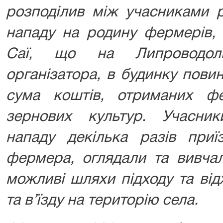
розподілив між учасниками р
нападу на родину фермерів, 
Саї, що на Липроводол
організатора, в будинку пови
сума коштів, отриманих ф
зернових культур. Учасни
нападу декілька разів при
фермера, оглядали та вивчал
можливі шляхи підходу та від
та в’їзду на територію села.