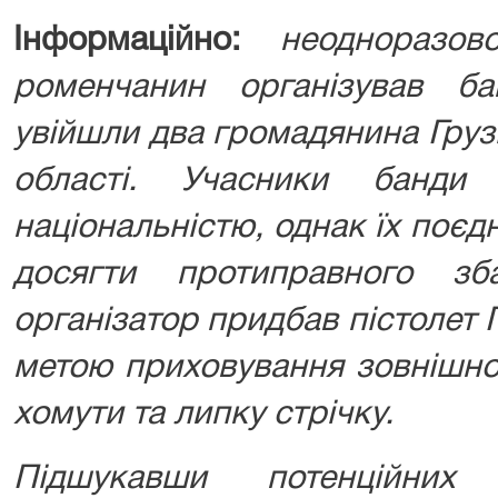
Інформаційно:
неодноразов
роменчанин організував б
увійшли два громадянина Грузі
області. Учасники банди
національністю, однак їх поє
досягти протиправного зб
організатор придбав пістолет П
метою приховування зовнішнос
хомути та липку стрічку.
Підшукавши потенційних