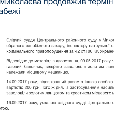
Миколаєва продовжив термін д
рабежі
Слідчий суддя Центрального районного суду м.Микол
обраного запобіжного заходу, інспектору патрульної 
кримінального правопорушення за ч.2 ст.186 КК України
Відповідно до матеріалів клопотання, 09.05.2017 року
газовий балончик, відкрито заволоділи золотим ла
належали місцевому мешканцю.
14.09.2017 року, підозрюваний разом з іншою особою 
вартістю 200 грн. Того ж дня, із застосуванням насиль
заволоділи золотим ланцюгом та хрестиком місцевого м
16.09.2017 року, ухвалою слідчого судді Центральног
ртою.