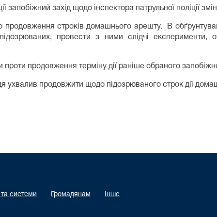
ії запобіжний захід щодо інспектора патрульної поліції зм
о продовження строків домашнього арешту. В обґрунтува
підозрюваних, провести з ними слідчі експерименти, 
 проти продовження терміну дії раніше обраного запобіжно
я ухвалив продовжити щодо підозрюваного строк дії домаш
 та системи
Громадянам
Інше