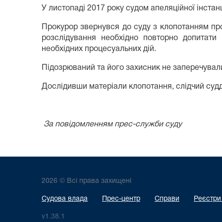
У листопаді 2017 року судом апеляційної інстанц
Прокурор звернувся до суду з клопотанням пр
розслідування необхідно повторно допитати 
необхідних процесуальних дій.
Підозрюваний та його захисник не заперечували
Дослідивши матеріали клопотання, слідчий судд
За повідомленням прес-служби суду
2026 © Всі права захищені
Судова влада
Прес-центр
Справи
Реєстри
v1.38.1