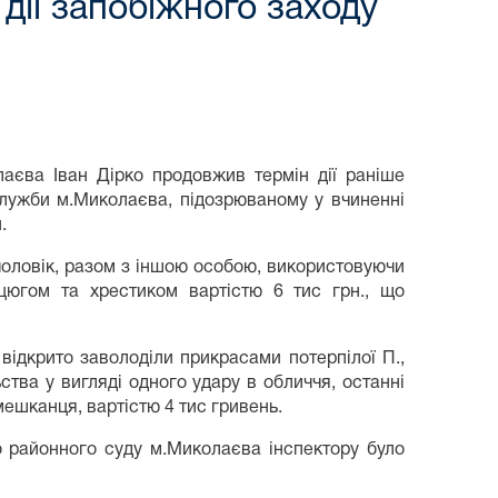
ії запобіжного заходу
аєва Іван Дірко продовжив термін дії раніше
служби м.Миколаєва, підозрюваному у вчиненні
.
 чоловік, разом з іншою особою, використовуючи
нцюгом та хрестиком вартістю 6 тис грн., що
відкрито заволоділи прикрасами потерпілої П.,
ства у вигляді одного удару в обличчя, останні
ешканця, вартістю 4 тис гривень.
о районного суду м.Миколаєва інспектору було