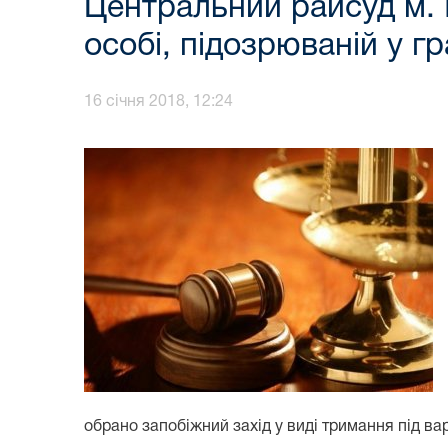
Центральний райсуд м. 
особі, підозрюваній у г
16 січня 2018, 12:24
обрано запобіжний захід у виді тримання під ва