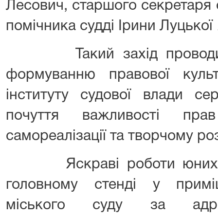
Лесович, старшого секретаря
помічника судді Ірини Луцької
Такий захід проводивс
формуванню правової культ
інституту судової влади се
почуття важливості пра
самореалізації та творчому роз
Яскраві роботи юних ми
головному стенді у примі
міського суду за адрес