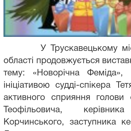
У Трускавецькому мі
області продовжується вистав
тему: «Новорічна Феміда»
ініціативою судді-спікера Т
активного сприяння голови с
Теофільовича, керівник
Корчинського, заступника ке