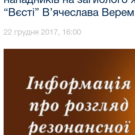
нападників на загиблого 
“Вєсті” В’ячеслава Верем
22 грудня 2017, 16:00