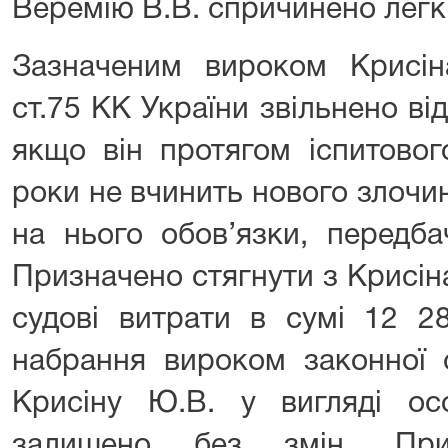
Веремію В.В. спричинено легкі
Зазначеним вироком Крисін
ст.75 КК України звільнено ві
якщо він протягом іспитовог
роки не вчинить нового злочи
на нього обов’язки, передба
Призначено стягнути з Крисін
судові витрати в сумі 12 2
набрання вироком законної 
Крисіну Ю.В. у вигляді осо
залишено без змін. При