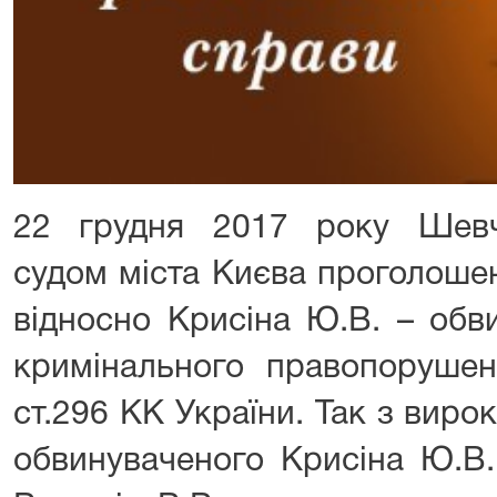
22 грудня 2017 року Шевч
судом міста Києва проголоше
відносно Крисіна Ю.В. – обв
кримінального правопорушен
ст.296 КК України. Так з виро
обвинуваченого Крисіна Ю.В.