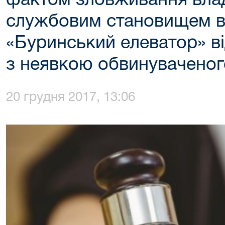
фактом зловживання вла
службовим становищем в. 
«Буринський елеватор» ві
з неявкою обвинуваченог
20 грудня 2017, 13:06