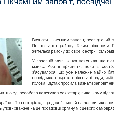
 нікчемним заповіт, посвідч
Визнати нікчемним заповіт, посвідчений 
Полонського району. Таким рішенням 
жительки району до своєї сестри і сільрад
У позовній заяві жінка пояснила, що пі
майно. Аби її прийняти, вони з сестр
з’ясувалося, що усе належне майно бать
посвідчила секретар сільської ради, якій
голова. Відтак просила визнати заповіт ні
рдив, що одноособово делегував секретарю виконкому відп
країни «Про нотаріат», в редакції, чинній на час виникнен
ють уповноважені на це посадовці органу місцевого самовря