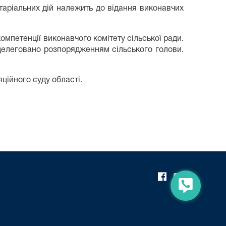
отаріальних дій належить до відання виконавчих
мпетенції виконавчого комітету сільської ради.
 делеговано розпорядженням сільського голови.
яційного суду області.