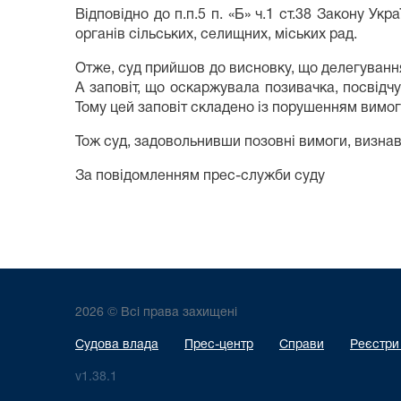
Відповідно до п.п.5 п. «Б» ч.1 ст.38 Закону У
органів сільських, селищних, міських рад.
Отже, суд прийшов до висновку, що делегування
А заповіт, що оскаржувала позивачка, посвідч
Тому цей заповіт складено із порушенням вимог
Тож суд, задовольнивши позовні вимоги, визнав
За повідомленням прес-служби суду
2026 © Всі права захищені
Судова влада
Прес-центр
Справи
Реєстри
v1.38.1