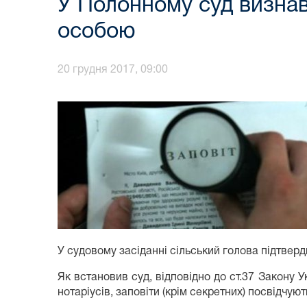
У Полонному суд визнав
особою
20 грудня 2017, 09:00
У судовому засіданні сільський голова підтве
Як встановив суд, відповідно до ст.37 Закону У
нотаріусів, заповіти (крім секретних) посвідчу