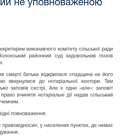
ений не уповноваженою
секретарем виконавчого комітету сільської ради
Полонський районний суд задовольнив позов
и.
сля смерті батька відкрилася спадщина на його
ою звернулися до нотаріальної контори. Там
ко заповів сестрі. Але є одне «але»: заповіт
 право вчиняти нотаріальні дії надав сільський
кчемним.
овідні повноваження.
ня правовідносин, у населених пунктах, де немає
дування.