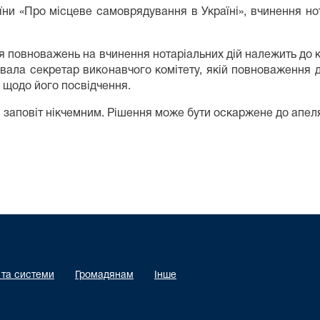
країни «Про місцеве самоврядування в Україні», вчинення н
 повноважень на вчинення нотаріальних дій належить до ко
увала секретар виконавчого комітету, якій повноваження
 щодо його посвідчення.
 заповіт нікчемним. Рішення може бути оскаржене до апел
 та системи
Громадянам
Інше