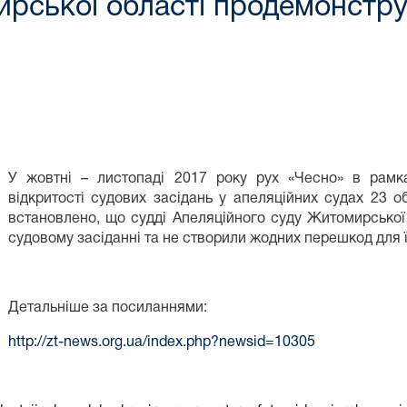
рської області продемонструв
У жовтні – листопаді 2017 року рух «Чесно» в рамка
відкритості судових засідань у апеляційних судах 23 об
встановлено, що судді Апеляційного суду Житомирської
судовому засіданні та не створили жодних перешкод для ї
Детальніше за посиланнями:
http://zt-news.org.ua/index.php?newsid=10305