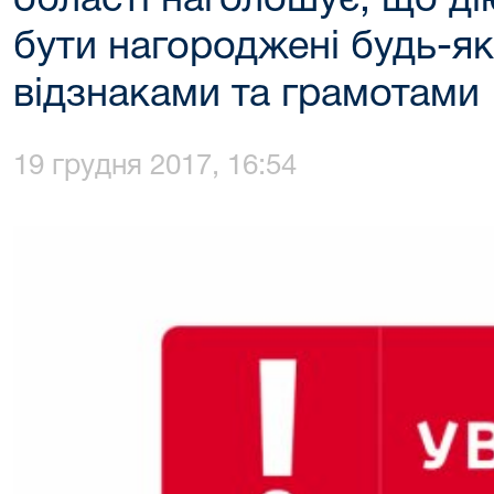
області наголошує, що ді
бути нагороджені будь-я
відзнаками та грамотами
19 грудня 2017, 16:54