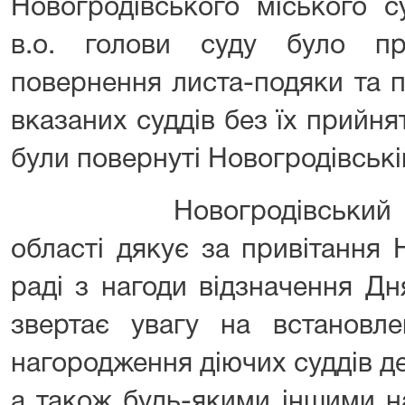
Новогродівського міського с
в.о. голови суду було п
повернення листа-подяки та п
вказаних суддів без їх прийнят
були повернуті Новогродівській
Новогродівський міськ
області дякує за привітання 
раді з нагоди відзначення Дн
звертає увагу на встановл
нагородження діючих суддів 
а також будь-якими іншими н