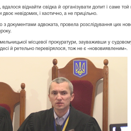
 вдалося віднайти свідка й організувати допит і саме той
 двоє невідомих, і хаотично, а не прицільно.
дно з документами адвоката, провела розслідування цих н
року.
Хмельницької місцевої прокуратури, зауваживши у судовому
Одесі й ретельно перевірялося, тож не є «нововиявленим».