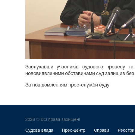
Заслухавши учасників судового процесу та
нововиявленими обставинами суд залишив без з
За повідомленням прес-служби суду
2026 © Всі права захищені
Судова влада
Прес-центр
Справи
Реєстри