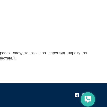
ересах засудженого про перегляд вироку за
нстанції.