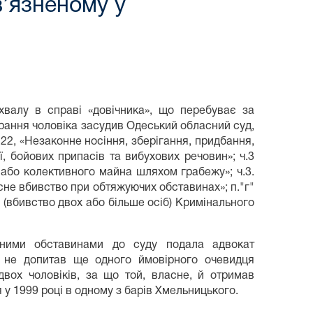
в’язненому у
хвалу в справі «довічника», що перебуває за
арання чоловіка засудив Одеський обласний суд,
222, «Незаконне носіння, зберігання, придбання,
ї, бойових припасів та вибухових речовин»; ч.3
о або колективного майна шляхом грабежу»; ч.3.
умисне вбивство при обтяжуючих обставинах»; п."г"
 (вбивство двох або більше осіб) Кримінального
еними обставинами до суду подала адвокат
ї, не допитав ще одного ймовірного очевидця
вох чоловіків, за що той, власне, й отримав
у 1999 році в одному з барів Хмельницького.