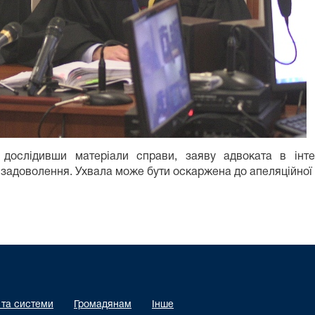
 дослідивши матеріали справи, заяву адвоката в інт
адоволення. Ухвала може бути оскаржена до апеляційної і
 та системи
Громадянам
Інше