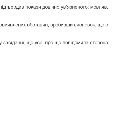
 підтвердив покази довічно ув’язненого: мовляв,
ововиявлених обставин, зробивши висновок, що є
 засіданні, що усе, про що повідомила сторона