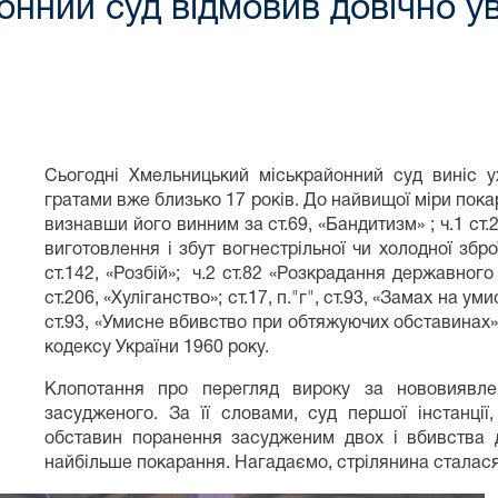
нний суд відмовив довічно у
Сьогодні Хмельницький міськрайонний суд виніс у
гратами вже близько 17 років. До найвищої міри пок
визнавши його винним за ст.69, «Бандитизм» ; ч.1 ст.
виготовлення і збут вогнестрільної чи холодної збро
ст.142, «Розбій»; ч.2 ст.82 «Розкрадання державног
ст.206, «Хуліганство»; ст.17, п."г", ст.93, «Замах на 
ст.93, «Умисне вбивство при обтяжуючих обставинах»
кодексу України 1960 року.
Клопотання про перегляд вироку за нововиявл
засудженого. За її словами, суд першої інстанці
обставин поранення засудженим двох і вбивства д
найбільше покарання. Нагадаємо, стрілянина сталася 