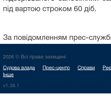
під вартою строком 60 діб.
За повідомленням прес-служб
2026 © Всі права захищені
Судова влада
Прес-центр
Справи
Реє
Інше
v1.38.1