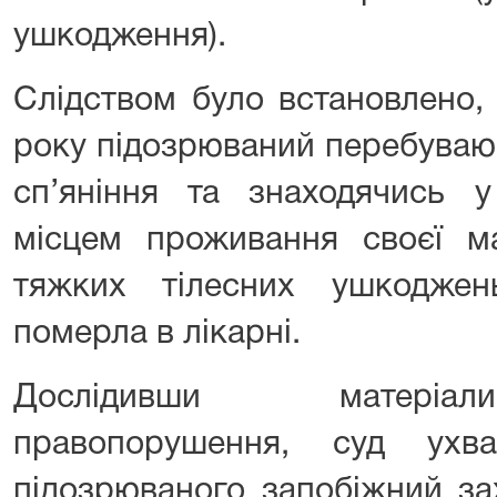
ушкодження).
Слідством було встановлено,
року підозрюваний перебуваюч
сп’яніння та знаходячись у
місцем проживання своєї ма
тяжких тілесних ушкоджен
померла в лікарні.
Дослідивши матеріал
правопорушення, суд ухв
підозрюваного запобіжний за