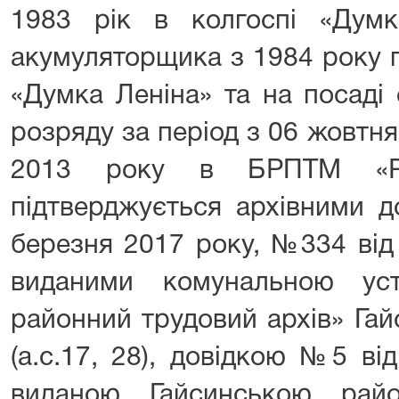
1983 рік в колгоспі «Думк
акумуляторщика з 1984 року п
«Думка Леніна» та на посаді
розряду за період з 06 жовтня
2013 року в БРПТМ «Ра
підтверджується архівними 
березня 2017 року, №334 від
виданими комунальною уст
районний трудовий архів» Гай
(а.с.17, 28), довідкою №5 ві
виданою Гайсинською рай