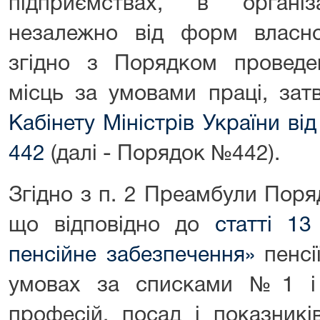
підприємствах, в органі
незалежно від форм власно
згідно з Порядком проведен
місць за умовами праці, за
Кабінету Міністрів України в
442
(далі - Порядок №442).
Згідно з п. 2 Преамбули Пор
що відповідно до
статті 1
пенсійне забезпечення»
пенсії
умовах за списками №1 і 
професій, посад і показник