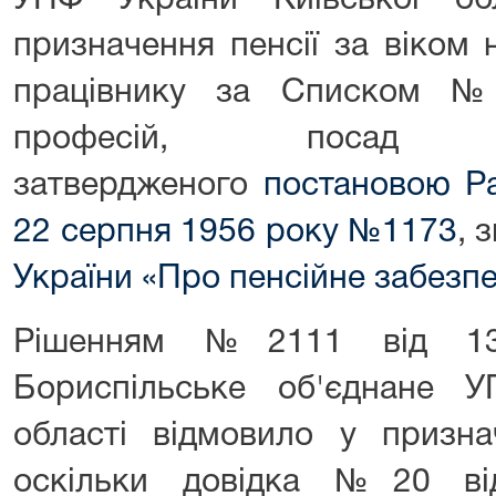
УПФ України Київської о
призначення пенсії за віком 
працівнику за Списком №2
професій, посад 
затвердженого
постановою Ра
22 серпня 1956 року №1173
, 
України «Про пенсійне забезп
Рішенням №2111 від 13
Бориспільське об'єднане У
області відмовило у признач
оскільки довідка №20 від