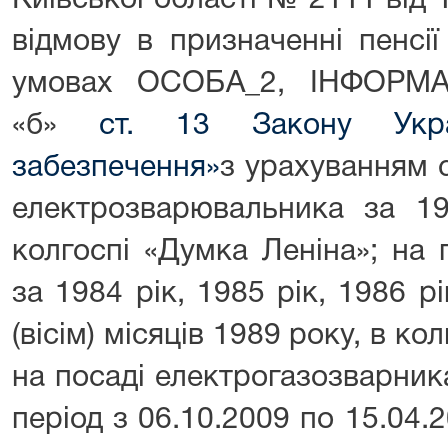
Київської області № 2111 від
відмову в призначенні пенсії
умовах ОСОБА_2, ІНФОРМАЦ
«б»
ст. 13 Закону Укр
забезпечення»
з урахуванням с
електрозварювальника за 19
колгоспі «Думка Леніна»; на
за 1984 рік, 1985 рік, 1986 рі
(вісім) місяців 1989 року, в ко
на посаді електрогазозварника
період з 06.10.2009 по 15.04