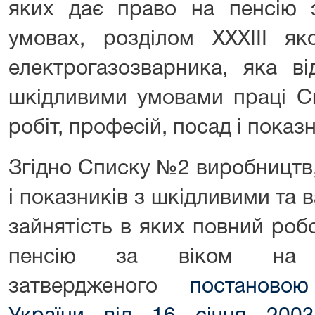
яких дає право на пенсію з
умовах, розділом ХХХIII як
електрогазозварника, яка ві
шкідливими умовами праці С
робіт, професій, посад і показн
Згідно Списку №2 виробництв,
і показників з шкідливими та
зайнятість в яких повний роб
пенсію за віком на п
затвердженого
постановою