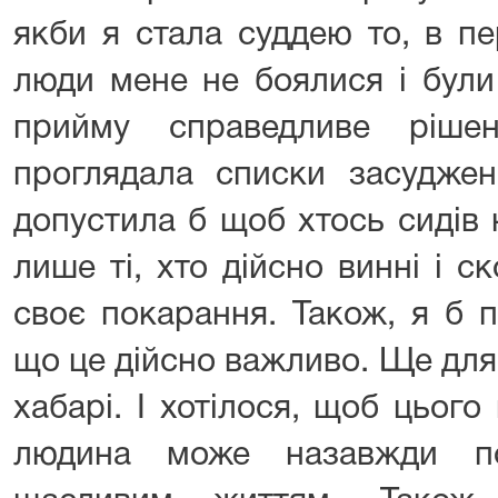
якби я стала суддею то, в пе
люди мене не боялися і були
прийму справедливе ріше
проглядала списки засуджен
допустила б щоб хтось сидів 
лише ті, хто дійсно винні і с
своє покарання. Також, я б 
що це дійсно важливо. Ще дл
хабарі. І хотілося, щоб цьог
людина може назавжди по