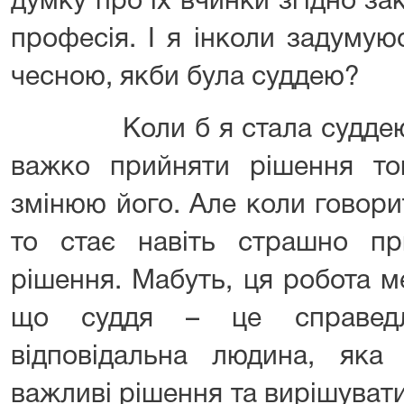
думку про їх вчинки згідно за
професія. І я інколи задумую
чесною, якби була суддею?
Коли б я стала суддею, м
важко прийняти рішення т
змінюю його. Але коли говор
то стає навіть страшно п
рішення. Мабуть, ця робота ме
що суддя – це справедл
відповідальна людина, яка
важливі рішення та вирішувати