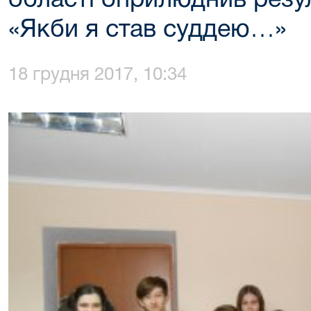
області оприлюднив резу
«Якби я став суддею…»
18 грудня 2017, 10:34