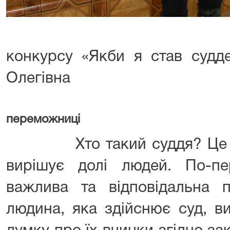
Фото_3. Пе
конкурсу «Якби я став судд
Олегівна
переможниці
Хто такий суддя? Це не 
вирішує долі людей. По-п
важлива та відповідальна 
людина, яка здійснює суд, 