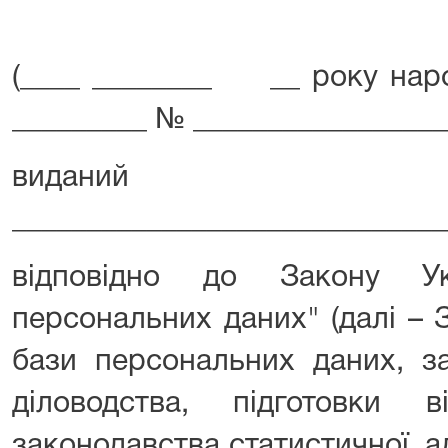
(____ ________ __ року наро
_________ № _________________
виданий
_____________________________
відповідно до Закону У
персональних даних" (далі – 
бази персональних даних, з
діловодства, підготовки 
законодавства статистичної, ад