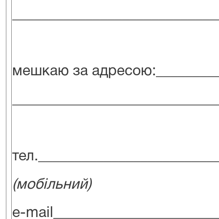
____________________________
мешкаю за адресою:_________
____________________________
тел.________________________
(мобільний)
e-mail______________________