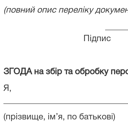
(повний опис переліку докумен
______________
Під
ЗГОДА
на збір та обробку пе
Я,
_____________________________
(прізвище, ім’я, по батькові)