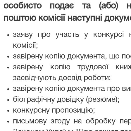
особисто подає та
(
або
)
на
поштою комісії
наступні
докум
заяву про участь у конкурсі н
комісії;
завірену копію документа, що по
завірену копію трудової кн
засвідчують досвід роботи;
завірену копію документа про ви
біографічну довідку (резюме);
конкурсну пропозицію;
письмову згоду на обробку пер