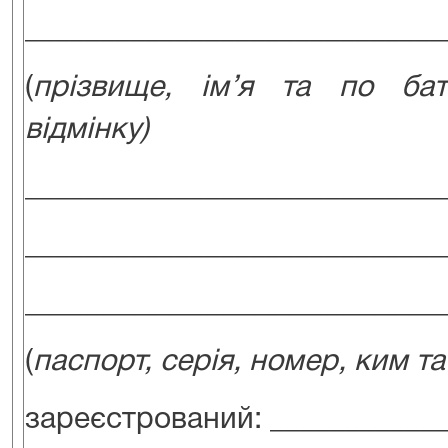
____________________________
(
прізвище, ім’я та по ба
відмінку)
____________________________
____________________________
____________________________
(
паспорт, серія, номер, ким т
зареєстрований: ___________