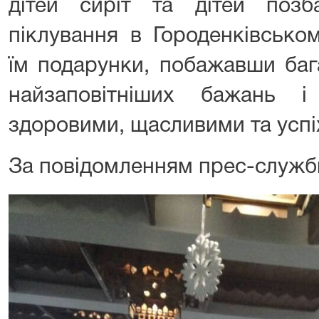
дітей сиріт та дітей позба
піклування в Городенківсько
їм подарунки, побажавши баг
найзаповітніших бажань 
здоровими, щасливими та успіх
За повідомленням прес-служб