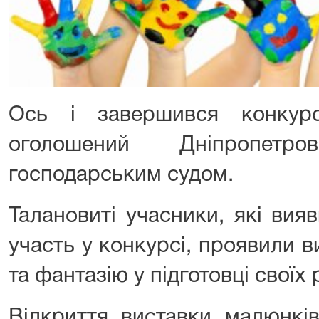
Ось і завершився конкур
оголошений Дніпропетро
господарським судом.
Талановиті учасники, які ви
участь у конкурсі, проявили ви
та фантазію у підготовці своїх р
Відкриття виставки малюнків