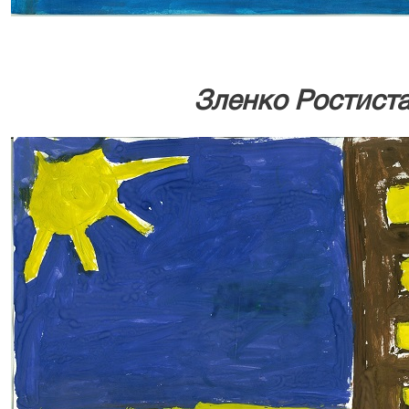
Зленко Ростистав