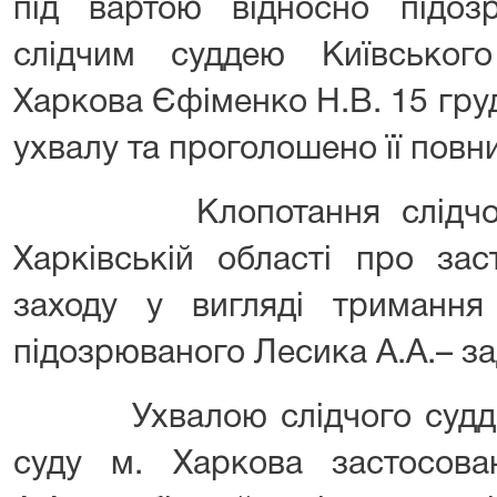
під вартою відносно підоз
слідчим суддею Київськог
Харкова Єфіменко Н.В. 15 гру
ухвалу та проголошено її повн
Клопотання слідчого 
Харківській області про зас
заходу у вигляді тримання
підозрюваного Лесика А.А.– з
Ухвалою слідчого судді К
суду м. Харкова застосов