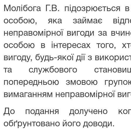
Молібога Г.В. підозрюється 
особою, яка займає відпо
неправомірної вигоди за вчи
особою в інтересах того, х
вигоду, будь-якої дії з викори
та службового станови
попередньою змовою групо
вимаганням неправомірної виг
До подання долучено копі
обґрунтовано його доводи.