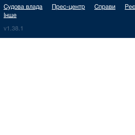
Судова влада
Прес-центр
Справи
Реє
Інше
v1.38.1