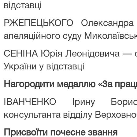
відставці
РЖЕПЕЦЬКОГО Олександра
апеляційного суду Миколаївсько
СЕНІНА Юрія Леонідовича — 
України у відставці
Нагородити медаллю «3а працю
ІВАНЧЕНКО Ірину Борис
консультанта відділу Верховно
Присвоїти почесне звання