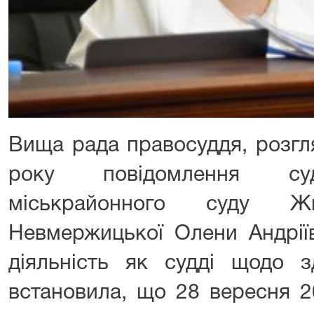
Вища рада правосуддя, розгл
року повідомлення суд
міськрайонного суду Жи
Невмержицької Олени Андріїв
діяльність як судді щодо з
встановила, що 28 вересня 2