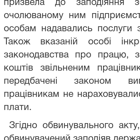
призвела до заподіяння з
очолюваному ним підприємст
особам надавались послуги 
Також вказаній особі інк
законодавства про працю, з
коштів звільненим працівни
передбачені законом в
працівникам не нараховувалис
плати.
Згідно обвинувального акту
обвинувачений заподіяв держа