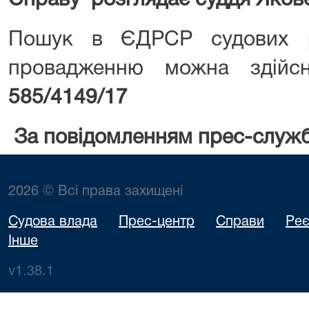
Справу розглядає суддя Яков
Пошук в ЄДРСР судових р
провадженню можна здій
585/4149/17
За повідомленням прес-служ
2026 © Всі права захищені
Судова влада
Прес-центр
Справи
Реє
Інше
v1.38.1