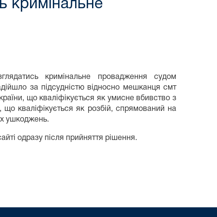
ь кримінальне
глядатись кримінальне провадження судом
дійшло за підсудністю відносно мешканця смт
України, що кваліфікується як умисне вбивство з
и, що кваліфікується як розбій, спрямований на
их ушкоджень.
айті одразу після прийняття рішення.