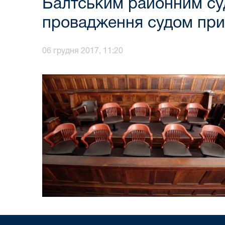
Балтським районним су
провадження судом пр
06 грудня 2017, 11:20