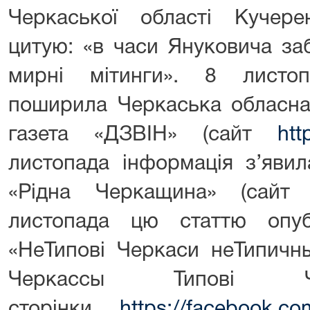
Черкаської області Кучере
цитую: «в часи Януковича за
мирні мітинги». 8 листо
поширила Черкаська обласна
газета «ДЗВІН» (сайт
htt
листопада інформація з’явил
«Рідна Черкащина» (сай
листопада цю статтю опуб
«НеТипові Черкаси неТипичн
Черкассы Типові Че
сторінки
https://facebook.co