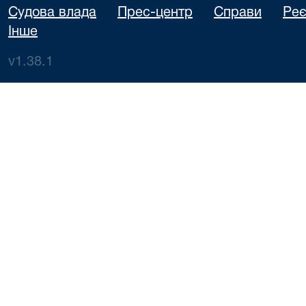
Судова влада
Прес-центр
Справи
Реє
Інше
v1.38.1