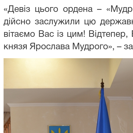
«Девіз цього ордена – «Мудрі
дійсно заслужили цю держав
вітаємо Вас із цим! Відтепер
князя Ярослава Мудрого», – за