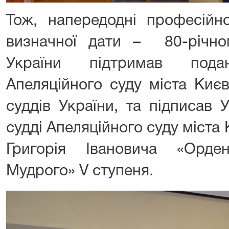
Тож, напередодні професійн
визначної дати – 80-річно
України підтримав пода
Апеляційного суду міста Киє
суддів України, та підписав
судді Апеляційного суду міста 
Григорія Івановича «Орд
Мудрого» V ступеня.