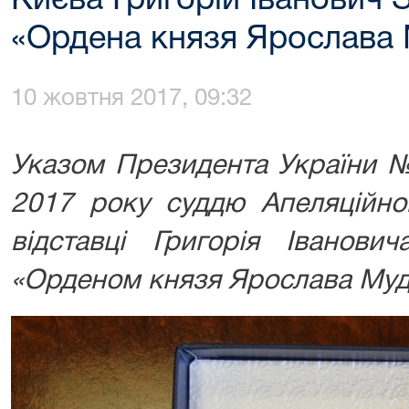
Києва Григорій Іванович 
«Ордена князя Ярослава 
10 жовтня 2017, 09:32
Указом Президента України №
2017 року
суддю Апеляційно
відставці Григорія Іванови
«
Орденом князя Ярослава Му