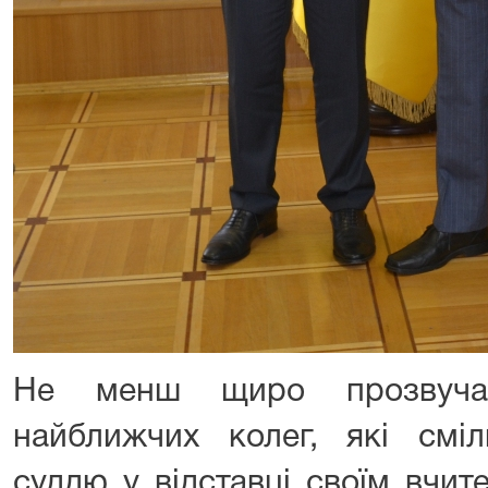
Не менш щиро прозвучал
найближчих колег, які смі
суддю у відставці своїм вчит