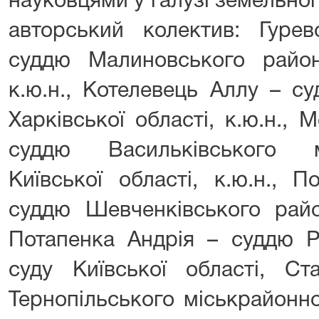
науковцями у галузі земельно
авторський колектив:
Гуре
суддю Малиновського райо
к.ю.н.,
Котелевець Аллу
– суд
Харківської області, к.ю.н.,
М
суддю Васильківського м
Київської області, к.ю.н.,
По
суддю Шевченківського райо
Потапенка Андрія –
суддю Рж
суду Київської області,
Ст
Тернопільського міськрайонно