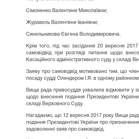
Сімоненко Валентини Миколаївни;
Журавель Валентини Іванівни;
Синельникова Євгена Володимировича.
Крім того, під час засідання 20 вересня 20
самовідвід при розгляді питання щодо внес
Касаційного адміністративного суду у складі В
Заяву про самовідвід мотивовано тим, що чле
посаду судді Олендером І.Я. в одному районному
Вища рада правосуддя ухвалила відмовити у з
щодо внесення подання Президентові України 
складі Верховного Суду.
Нагадаємо, що 12 вересня 2017 року Вища рада
подання Президентові України про призначення
задоволенні заяв про самовідвід.