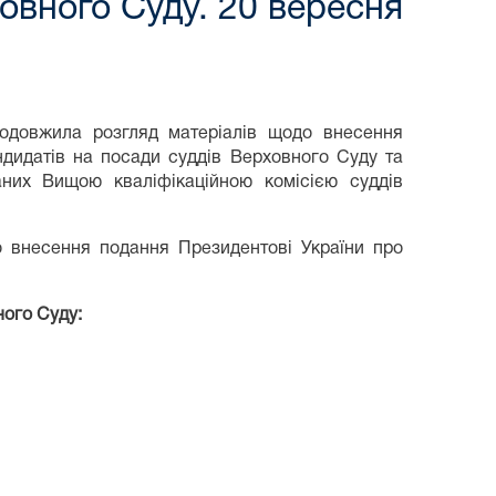
овного Суду. 20 вересня
одовжила розгляд матеріалів щодо внесення
ндидатів на посади суддів Верховного Суду та
аних Вищою кваліфікаційною комісією суддів
 внесення подання Президентові України про
ного Суду: