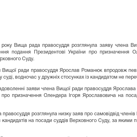
17 року Вища рада правосуддя розглянула заяву члена 
ення подання Президентові України про призначення О
ерховного Суду.
н Вищої ради правосуддя Ярослав Романюк впродовж пев
 суді, водночас у дружніх стосунках із кандидатом не пере
адоволенні заяви члена Вищої ради правосуддя Ярослава 
про призначення Олендера Ігоря Ярославовича на посад
 правосуддя розглянула низку заяв про самовідвід членів 
 кандидатів на посади суддів Верховного Суду, за якими п