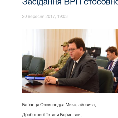
Засідання ВРП стосовно
20 вересня 2017, 19:03
Баранця Олександра Миколайовича;
Дроботової Тетяни Борисівни;