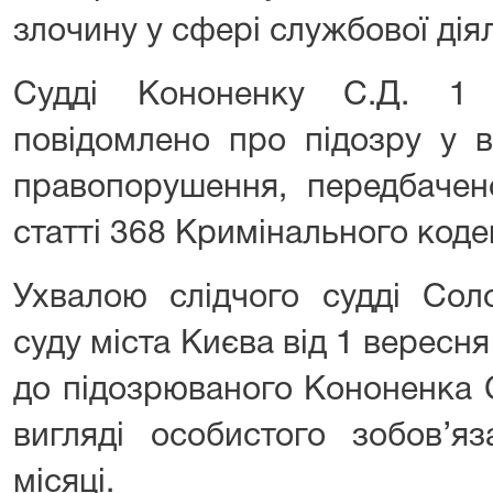
злочину у сфері службової діял
Судді Кононенку С.Д. 1
повідомлено про підозру у в
правопорушення, передбачен
статті 368 Кримінального коде
Ухвалою слідчого судді Сол
суду міста Києва від 1 вересн
до підозрюваного Кононенка С
вигляді особистого зобов’я
місяці.