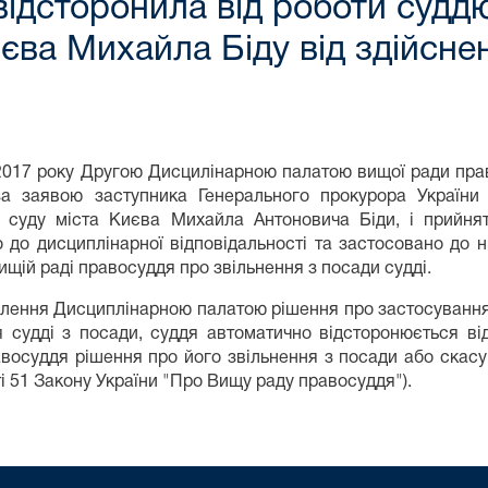
відсторонила від роботи суд
иєва Михайла Біду від здійсн
2017 року Другою Дисцилінарною палатою вищої ради прав
за заявою заступника Генерального прокурора України
 суду міста Києва Михайла Антоновича Біди, і прийня
о до дисциплінарної відповідальності та застосовано до 
щій раді правосуддя про звільнення з посади судді.
алення Дисциплінарною палатою рішення про застосування
я судді з посади, суддя автоматично відсторонюється в
восуддя рішення про його звільнення з посади або скасу
ті 51 Закону України "Про Вищу раду правосуддя").