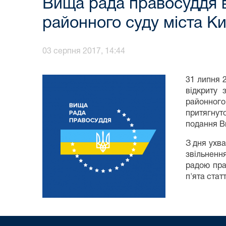
Вища рада правосуддя 
районного суду міста К
03 серпня 2017, 14:44
31 липня 
відкриту 
районного
притягнут
подання Ви
З дня ухв
звільненн
радою пра
п'ята стат