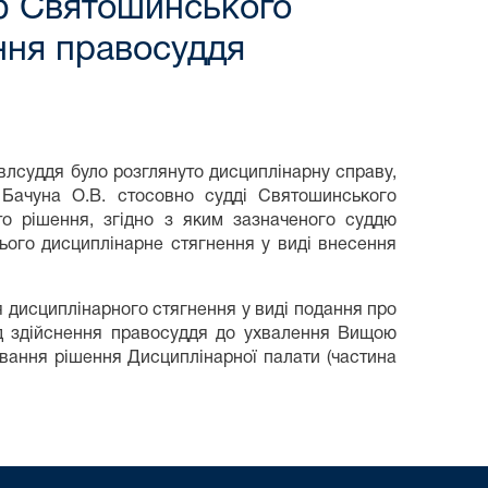
дю Святошинського
ення правосуддя
лсуддя було розглянуто дисциплінарну справу,
 Бачуна О.В. стосовно судді Святошинського
то рішення, згідно з яким зазначеного суддю
нього дисциплінарне стягнення у виді внесення
 дисциплінарного стягнення у виді подання про
ід здійснення правосуддя до ухвалення Вищою
вання рішення Дисциплінарної палати (частина