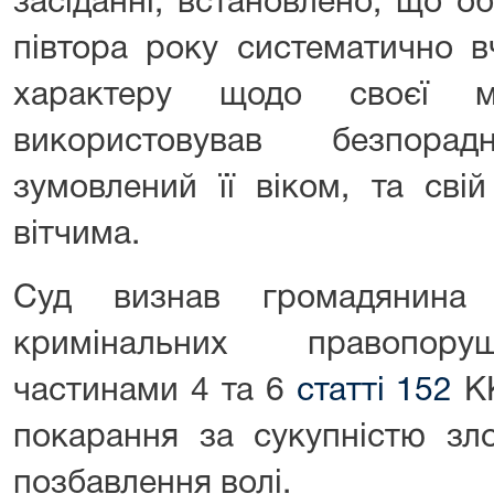
засіданні, встановлено, що 
півтора року систематично в
характеру щодо своєї ма
використовував безпора
зумовлений її віком, та сві
вітчима.
Суд визнав громадянина
кримінальних правопору
частинами 4 та 6
статті 152
КК
покарання за сукупністю зло
позбавлення волі.