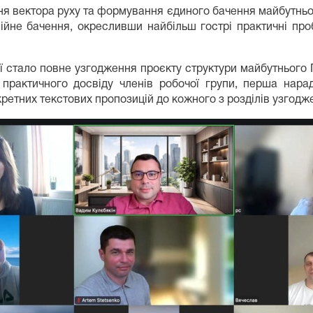
я вектора руху та формування єдиного бачення майбутньог
ійне бачення, окресливши найбільш гострі практичні про
сії стало повне узгодження проєкту структури майбутньо
 практичного досвіду членів робочої групи, перша нара
ретних текстових пропозицій до кожного з розділів узгодже