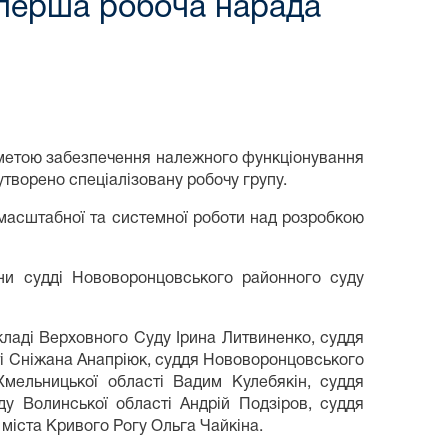
я перша робоча нарада
 з метою забезпечення належного функціонування
утворено спеціалізовану робочу групу.
 масштабної та системної роботи над розробкою
ни судді Нововоронцовського районного суду
кладі Верховного Суду Ірина Литвиненко, суддя
ті Сніжана Анапріюк, суддя Нововоронцовського
мельницької області Вадим Кулебякін, суддя
у Волинської області Андрій Подзіров, суддя
міста Кривого Рогу Ольга Чайкіна.