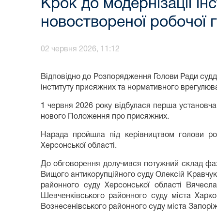
​Крок до модернізації і
новоствореної робочої г
02 червня 2026, 11:12
Відповідно до Розпорядження Голови Ради судді
інституту присяжних та нормативного врегулюва
1 червня 2026 року відбулася перша установча
нового Положення про присяжних.
Нарада пройшла під керівництвом голови ро
Херсонської області.
До обговорення долучився потужний склад фахі
Вищого антикорупційного суду Олексій Кравчук
районного суду Херсонської області Вячесл
Шевченківського районного суду міста Харко
Вознесенівського районного суду міста Запоріж