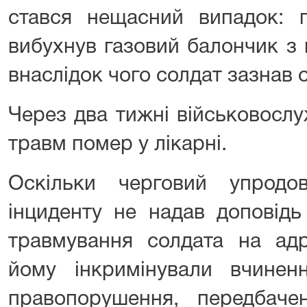
стався нещасний випадок: п
вибухнув газовий балончик з
внаслідок чого солдат зазнав о
Через два тижні військовосл
травм помер у лікарні.
Оскільки черговий упрод
інциденту не надав доповід
травмування солдата на ад
йому інкримінували вчинен
правопорушення, передбаче