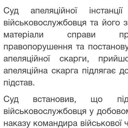
Суд апеляційної інстанці
військовослужбовця та його 
матеріали справи про
правопорушення та постанову
апеляційної скарги, прий
апеляційна скарга підлягає д
підстав.
Суд встановив, що під
військовослужбовця у добовом
наказу командира військової ча