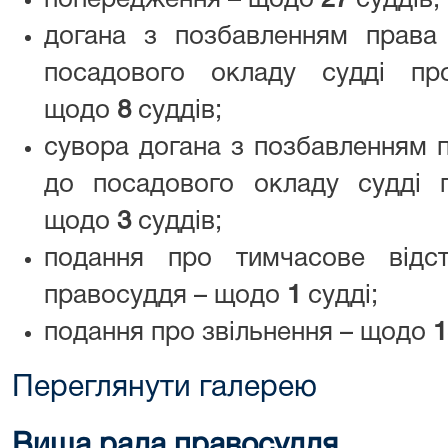
попередження – щодо
27
суддів;
догана з позбавленням права
посадового окладу судді пр
щодо
8
суддів;
сувора догана з позбавленням 
до посадового окладу судді 
щодо
3
суддів;
подання про тимчасове відст
правосуддя – щодо
1
судді;
подання про звільнення – щодо
1
Переглянути галерею
Вища рада правосуддя