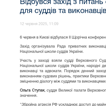
Відбувся захід з питан
для суддів та виконавці
12 червня 2025, 11:09
6 червня в Києві відбулася ІІ Щорічна конфере
Захід організувала Рада приватних виконавці
Національної школи суддів України.
Участь у заході взяли судді Верховного Су
Національної школи суддів України, народні де
виконавці та адвокати. Порядок денний захо
виконанням судових рішень, практики Верховно
зміцненню діалогу між суддями та виконавцями
Ольга Ступак
, суддя Великої палати Верховно
значення.
"Збройна агресія РФ ускладнює доступ до майн