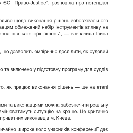
 ЄС "Право-Justice", розповіла про потенціал
обливо щодо виконання рішень зобов’язального
навцям обмежений набір інструментів впливу на
ня цієї категорії рішень", — зазначила Ірина
, що дозволить емпірично дослідити, як судовий
но та включено у підготовчу програму для суддів
ого, як працює виконання рішень — ще на етапі
ддями та виконавцями можна забезпечити реальну
змінюватимуть ситуацію на краще. Це критично
приватних виконавців м. Києва.
звичайно широке коло учасників конференції дає