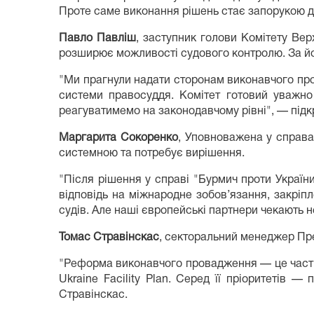
Проте саме виконання рішень стає запорукою до
Павло Павліш
, заступник голови Комітету Вер
розширює можливості судового контролю. За йо
"Ми прагнули надати сторонам виконавчого пров
системи правосуддя. Комітет готовий уважно
реагуватимемо на законодавчому рівні", — під
Маргарита Сокоренко
, Уповноважена у справ
системною та потребує вирішення.
"Після рішення у справі "Бурмич проти Україн
відповідь на міжнародне зобов’язання, закріп
судів. Але наші європейські партнери чекають н
Томас Стравінскас
, секторальний менеджер Пре
"Реформа виконавчого провадження — це частин
Ukraine Facility Plan. Серед її пріоритетів
Стравінскас.