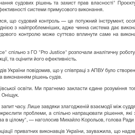
нання судових рішень та захист прав власності" Проєкту
фективності системи примусового виконання.
лися, що судовий контроль — це потужний інструмент, ос
 однією з найпроблемніших, адже чинна система дає вико
ового контролю може суттєво вплинути саме на виконан
e" спільно з ГО "Pro Justice" розпочали аналітичну роботу
ії, та оцінити його ефективність.
дів України повідомив, що у співпраці з АПВУ було створе
за виконанням рішень судів.
івської освіти. Ми прагнемо закласти єдине розуміння т
а Оніщук.
а запит часу. Лише завдяки злагодженій взаємодії між су
окреслити проблеми, а спільно напрацювати рішення, які 
ва в цілому", — наголосив Михайло Корольов, голова Ради 
оціації приватних виконавців України, зауважила, що над