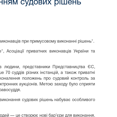
анням судових рішень
 виконавців при примусовому виконанні рішень".
", Асоціації приватних виконавців України та
ав людини, представники Представництва ЄС,
е 70 суддів різних інстанцій, а також приватні
сконалення положень про судовий контроль за
ктронних аукціонів. Метою заходу було сприяти
равосуддя.
 виконання судових рішень набуває особливого
юдей — це створює нові бар’єри для виконання.