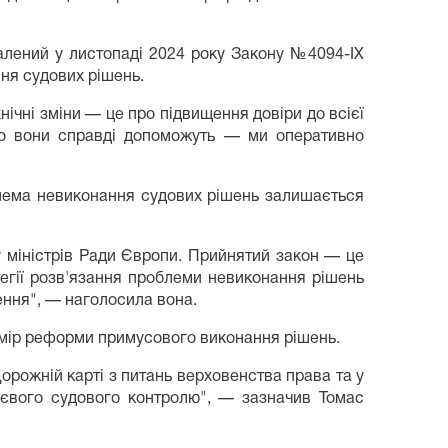
валений у листопаді 2024 року Закону №4094-IX
ня судових рішень.
ічні зміни — це про підвищення довіри до всієї
кщо вони справді допоможуть — ми оперативно
блема невиконання судових рішень залишається
у міністрів Ради Європи. Прийнятий закон — це
тегії розв'язання проблеми невиконання рішень
ення", — наголосила вона.
имір реформи примусового виконання рішень.
рожній карті з питань верховенства права та у
дієвого судового контролю", — зазначив Томас