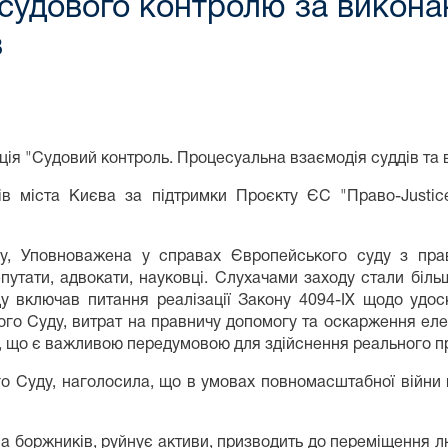
ь судового контролю за викон
в
нція "Судовий контроль. Процесуальна взаємодія суддів та
в міста Києва за підтримки Проєкту ЄС "Право-Justice
ду, Уповноважена у справах Європейського суду з пр
путати, адвокати, науковці. Слухачами заходу стали більш
ду включав питання реалізації Закону 4094-IX щодо удо
го Суду, витрат на правничу допомогу та оскарження еле
, що є важливою передумовою для здійснення реального п
го Суду, наголосила, що в умовах повномасштабної війни
а боржників, руйнує активи, призводить до переміщення л