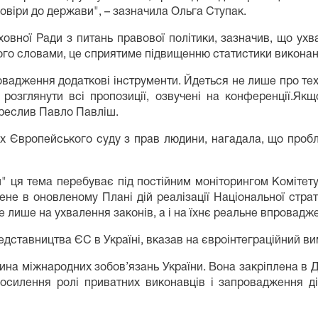
віри до держави", – зазначила Ольга Ступак.
ховної Ради з питань правової політики, зазначив, що ух
го словами, це сприятиме підвищенню статистики виконан
адження додаткові інструменти. Йдеться не лише про техн
 розглянути всі пропозиції, озвучені на конференції.Я
креслив Павло Павліш.
ах Європейського суду з прав людини, нагадала, що про
и" ця тема перебуває під постійним моніторингом Комітет
лене в оновленому Плані дій реалізації Національної стра
е лише на ухвалення законів, а і на їхнє реальне впровадж
дставництва ЄС в Україні, вказав на євроінтеграційний в
а міжнародних зобов’язань України. Вона закріплена в До
 — посилення ролі приватних виконавців і запровадження 