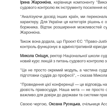
Ірина Жаронкіна
, керівниця компоненту "Вико
судового контролю як інструменту посилення е
"Аналізуючи досвід інших країн, ми перекона
характеру. Для України ця категорія рішень є
боржника. Відтак розширення можливостей суд
Жаронкіна.
Також вона додала, що Проєкт ЄС "Право-Justic
контроль функціонує в адміністративній юрисдикц
Микола Оніщук
, ректор Національної школи суд
новий курс лекцій з питань судового контролю 
"Це не просто окремий модуль, а частина судд
підготовки суддів до професії", – сказав Микол
"Проведення цієї конференції — це відповідь н
дієвість правосуддя. Наша мета — не просто 
важливо для довіри до держави та системи пра
Своєю чергою,
Оксана Русецька
, очільниця Ас