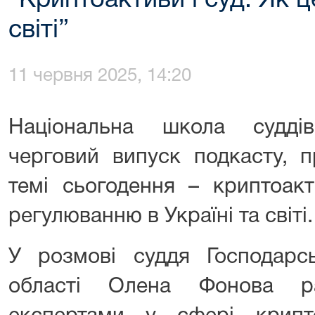
“Криптоактиви і суд. Як ц
світі”
11 червня 2025, 14:20
Національна школа судді
черговий випуск подкасту, п
темі сьогодення – криптоак
регулюванню в Україні та світі.
У розмові суддя Господарсь
області
Олена Фонова
ра