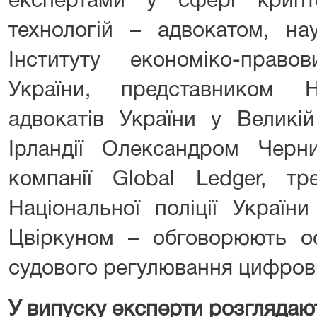
експертами у сфері крипт
технологій – адвокатом, на
Інституту економіко-прав
України, представником На
адвокатів України у Великій
Ірландії
Олександром Черн
компанії Global Ledger, тр
Національної поліції Украї
Цвіркуном
– обговорюють ос
судового регулювання цифрови
У випуску експерти розглядаю