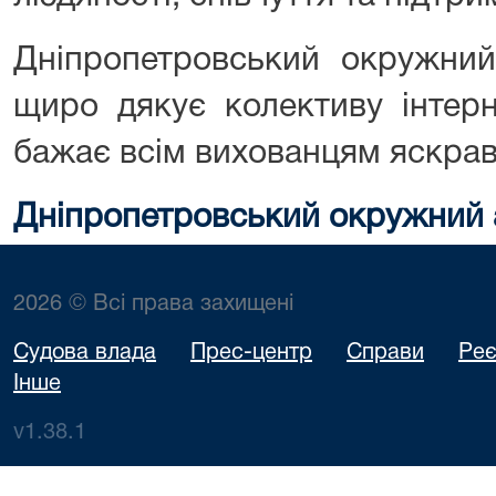
Дніпропетровський окружний
щиро дякує колективу інтер
бажає всім вихованцям яскраво
Дніпропетровський окружний 
2026 © Всі права захищені
Судова влада
Прес-центр
Справи
Реє
Інше
v1.38.1