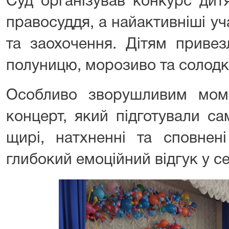
Суд організував конкурс дит
правосуддя, а найактивніші у
та заохочення. Дітям привез
полуницю, морозиво та солодк
Особливо зворушливим мом
концерт, який підготували са
щирі, натхненні та сповне
глибокий емоційний відгук у с