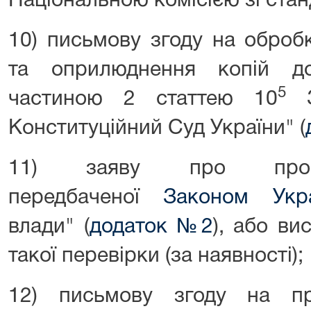
Національною комісією зі стан
10) письмову згоду на оброб
та оприлюднення копій до
5
частиною 2 статтею 10
З
Конституційний Суд України" (
11) заяву про прове
передбаченої
Законом Укра
влади" (
додаток №2
), або ви
такої перевірки (за наявності);
12) письмову згоду на пр