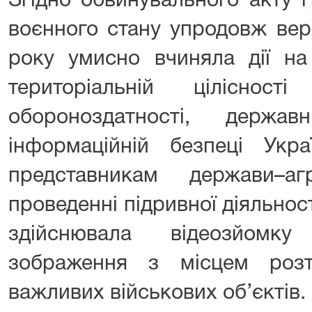
Згідно обвинувального акту 
воєнного стану упродовж вер
року умисно вчиняла дії на 
територіальній цілісност
обороноздатності, держав
інформаційній безпеці Укр
представникам держави–а
проведенні підривної діяльност
здійснювала відеозйомк
зображення з місцем розт
важливих військових об’єкті