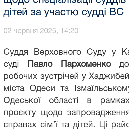
щодо спеціалізації суддів 
дітей за участю судді ВС
02 червня 2025, 14:20
Суддя Верховного Суду у Ка
суді
Павло Пархоменко
дол
робочих зустрічей у Хаджибе
міста Одеси та Ізмаїльськом
Одеської області в рамках 
проєкту щодо запровадження 
справах сім’ї та дітей. Ці ра