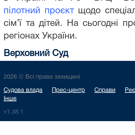
пілотний проєкт
щодо спеціалі
сім’ї та дітей. На сьогодні п
регіонах України.
Верховний Суд
2026 © Всі права захищені
Судова влада
Прес-центр
Справи
Реє
Інше
v1.38.1