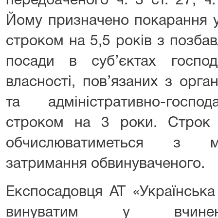
передбаченого ч. 3 ст. 27, ч
Йому призначено покарання у
строком на 5,5 років з позба
посади в суб’єктах госпо
власності, пов’язаних з орга
та адміністративно-госпо
строком на 3 роки. Строк 
обчислюватиметься з м
затримання обвинуваченого.
Експосадовця АТ «Українська
винуватим у вчиненн