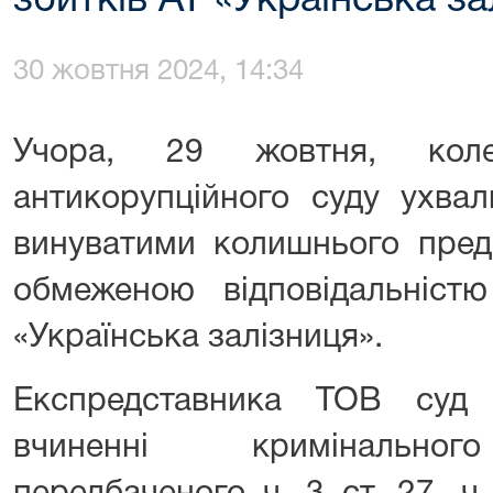
збитків АТ «Українська за
30 жовтня 2024, 14:34
Учора, 29 жовтня, коле
антикорупційного суду ухва
винуватими колишнього пред
обмеженою відповідальніст
«Українська залізниця».
Експредставника ТОВ суд
вчиненні кримінальног