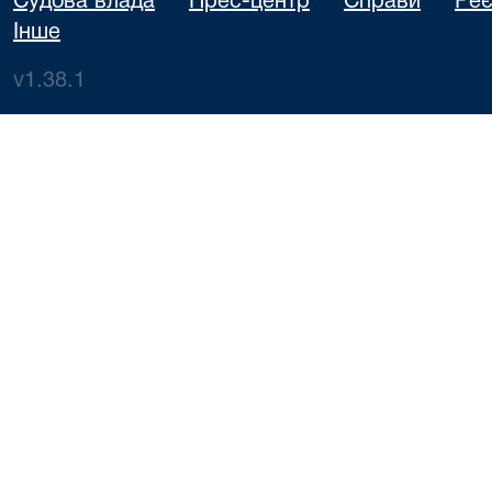
Судова влада
Прес-центр
Справи
Реє
Інше
v1.38.1