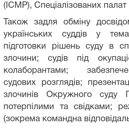
(ICMP), Спеціалізованих палат
Також задля обмiну досвiдо
українських суддiв у тем
підготовки рішень суду в с
злочини; судів під окупа
колаборантами; забезпеч
судових розглядів; презента
злочинів Окружного суду 
потерпілими та свідками; ре
(зокрема командна відповідаль