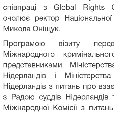
співпраці з Global Rights 
очолює ректор Національної
Микола Оніщук.
Програмою візиту передб
Мiжнародного кримiнально
представниками Міністерст
Нідерландів і Міністерств
Нідерландів з питань про вза
з Радою суддiв Нідерландів 
Міжнародної Комісії з питань