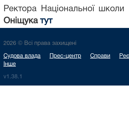
Ректора Національної школи 
Оніщука
тут
2026 © Всі права захищені
Судова влада
Прес-центр
Справи
Реє
Інше
v1.38.1