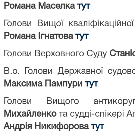
Романа Маселка
тут
Голови Вищої кваліфікаційної
Романа Ігнатова
тут
Голови Верховного Суду
Стані
В.о. Голови Державної судово
Максима Пампури
тут
Голови Вищого антикоруп
Михайленко
та судді-спікері 
Андрія Никифорова
тут